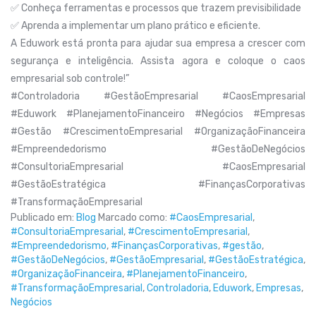
✅ Conheça ferramentas e processos que trazem previsibilidade
✅ Aprenda a implementar um plano prático e eficiente.
A Eduwork está pronta para ajudar sua empresa a crescer com
segurança e inteligência. Assista agora e coloque o caos
empresarial sob controle!”
#Controladoria #GestãoEmpresarial #CaosEmpresarial
#Eduwork #PlanejamentoFinanceiro #Negócios #Empresas
#Gestão #CrescimentoEmpresarial #OrganizaçãoFinanceira
#Empreendedorismo #GestãoDeNegócios
#ConsultoriaEmpresarial #CaosEmpresarial
#GestãoEstratégica #FinançasCorporativas
#TransformaçãoEmpresarial
Publicado em:
Blog
Marcado como:
#CaosEmpresarial
,
#ConsultoriaEmpresarial
,
#CrescimentoEmpresarial
,
#Empreendedorismo
,
#FinançasCorporativas
,
#gestão
,
#GestãoDeNegócios
,
#GestãoEmpresarial
,
#GestãoEstratégica
,
#OrganizaçãoFinanceira
,
#PlanejamentoFinanceiro
,
#TransformaçãoEmpresarial
,
Controladoria
,
Eduwork
,
Empresas
,
Negócios