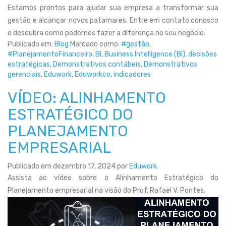
Estamos prontos para ajudar sua empresa a transformar sua
gestão e alcançar novos patamares. Entre em contato conosco
e descubra como podemos fazer a diferença no seu negócio.
Publicado em:
Blog
Marcado como:
#gestão
,
#PlanejamentoFinanceiro
,
BI
,
Business Intelligence (BI)
,
decisões
estratégicas
,
Demonstrativos contábeis
,
Demonstrativos
gerenciais
,
Eduwork
,
Eduworkco
,
indicadores
VÍDEO: ALINHAMENTO
ESTRATÉGICO DO
PLANEJAMENTO
EMPRESARIAL
Publicado em
dezembro 17, 2024
por
Eduwork
.
Assista ao vídeo sobre o Alinhamento Estratégico do
Planejamento empresarial na visão do Prof. Rafael V. Pontes.
Tocador
de
vídeo