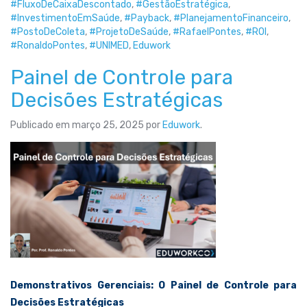
#FluxoDeCaixaDescontado
,
#GestãoEstratégica
,
#InvestimentoEmSaúde
,
#Payback
,
#PlanejamentoFinanceiro
,
#PostoDeColeta
,
#ProjetoDeSaúde
,
#RafaelPontes
,
#ROI
,
#RonaldoPontes
,
#UNIMED
,
Eduwork
Painel de Controle para
Decisões Estratégicas
Publicado em
março 25, 2025
por
Eduwork
.
Demonstrativos Gerenciais: O Painel de Controle para
Decisões Estratégicas