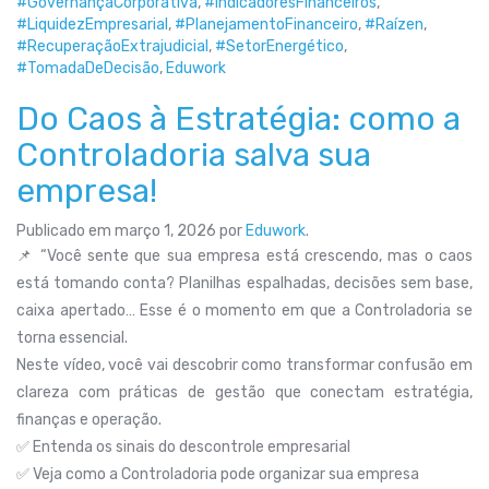
#GovernançaCorporativa
,
#IndicadoresFinanceiros
,
#LiquidezEmpresarial
,
#PlanejamentoFinanceiro
,
#Raízen
,
#RecuperaçãoExtrajudicial
,
#SetorEnergético
,
#TomadaDeDecisão
,
Eduwork
Do Caos à Estratégia: como a
Controladoria salva sua
empresa!
Publicado em
março 1, 2026
por
Eduwork
.
📌 “Você sente que sua empresa está crescendo, mas o caos
está tomando conta? Planilhas espalhadas, decisões sem base,
caixa apertado… Esse é o momento em que a Controladoria se
torna essencial.
Neste vídeo, você vai descobrir como transformar confusão em
clareza com práticas de gestão que conectam estratégia,
finanças e operação.
✅ Entenda os sinais do descontrole empresarial
✅ Veja como a Controladoria pode organizar sua empresa