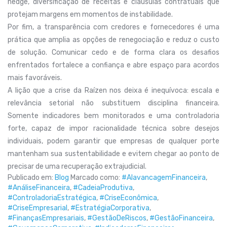
hedge, diversificação de receitas e cláusulas contratuais que
protejam margens em momentos de instabilidade.
Por fim, a transparência com credores e fornecedores é uma
prática que amplia as opções de renegociação e reduz o custo
de solução. Comunicar cedo e de forma clara os desafios
enfrentados fortalece a confiança e abre espaço para acordos
mais favoráveis.
A lição que a crise da Raízen nos deixa é inequívoca: escala e
relevância setorial não substituem disciplina financeira.
Somente indicadores bem monitorados e uma controladoria
forte, capaz de impor racionalidade técnica sobre desejos
individuais, podem garantir que empresas de qualquer porte
mantenham sua sustentabilidade e evitem chegar ao ponto de
precisar de uma recuperação extrajudicial.
Publicado em:
Blog
Marcado como:
#AlavancagemFinanceira
,
#AnáliseFinanceira
,
#CadeiaProdutiva
,
#ControladoriaEstratégica
,
#CriseEconômica
,
#CriseEmpresarial
,
#EstratégiaCorporativa
,
#FinançasEmpresariais
,
#GestãoDeRiscos
,
#GestãoFinanceira
,