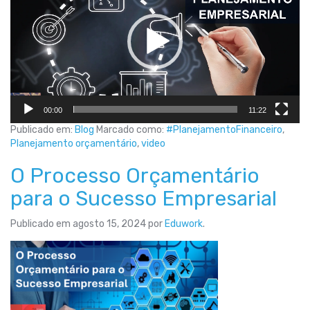
00:00
11:22
Publicado em:
Blog
Marcado como:
#PlanejamentoFinanceiro
,
Planejamento orçamentário
,
video
O Processo Orçamentário
para o Sucesso Empresarial
Publicado em
agosto 15, 2024
por
Eduwork
.