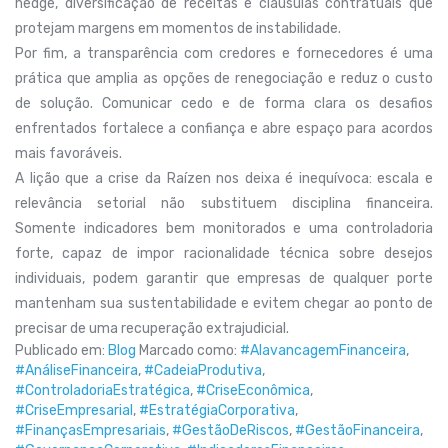
hedge, diversificação de receitas e cláusulas contratuais que
protejam margens em momentos de instabilidade.
Por fim, a transparência com credores e fornecedores é uma
prática que amplia as opções de renegociação e reduz o custo
de solução. Comunicar cedo e de forma clara os desafios
enfrentados fortalece a confiança e abre espaço para acordos
mais favoráveis.
A lição que a crise da Raízen nos deixa é inequívoca: escala e
relevância setorial não substituem disciplina financeira.
Somente indicadores bem monitorados e uma controladoria
forte, capaz de impor racionalidade técnica sobre desejos
individuais, podem garantir que empresas de qualquer porte
mantenham sua sustentabilidade e evitem chegar ao ponto de
precisar de uma recuperação extrajudicial.
Publicado em:
Blog
Marcado como:
#AlavancagemFinanceira
,
#AnáliseFinanceira
,
#CadeiaProdutiva
,
#ControladoriaEstratégica
,
#CriseEconômica
,
#CriseEmpresarial
,
#EstratégiaCorporativa
,
#FinançasEmpresariais
,
#GestãoDeRiscos
,
#GestãoFinanceira
,