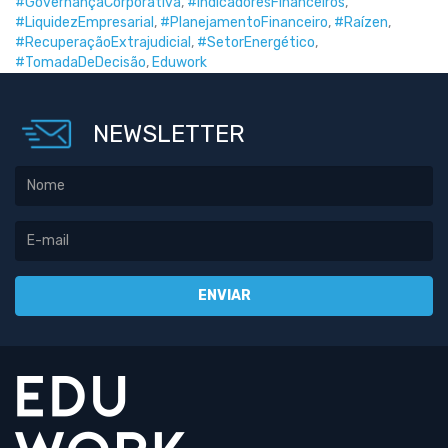
#GovernançaCorporativa
,
#IndicadoresFinanceiros
,
#LiquidezEmpresarial
,
#PlanejamentoFinanceiro
,
#Raízen
,
#RecuperaçãoExtrajudicial
,
#SetorEnergético
,
#TomadaDeDecisão
,
Eduwork
NEWSLETTER