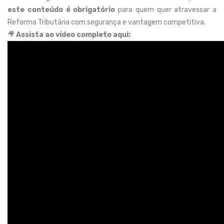
este conteúdo é obrigatório
para quem quer atravessar a
Reforma Tributária com segurança e vantagem competitiva.
🎥
Assista ao vídeo completo aqui: