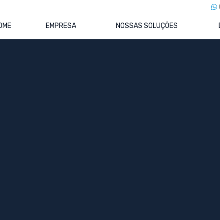
OME
EMPRESA
NOSSAS SOLUÇÕES
se Financeira
 O Guia Prático de Controladori