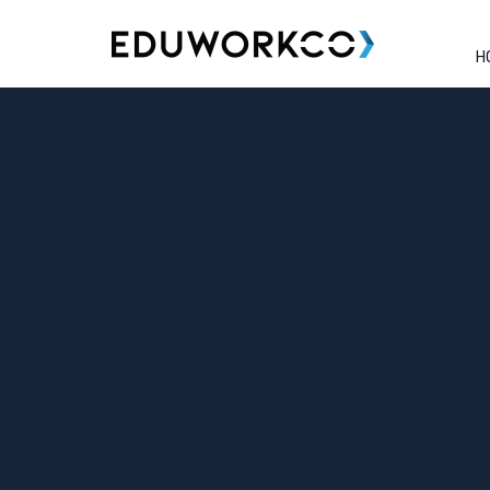
H
Tag:
Planejamento e Análi
Caos Empresarial Sob Controle:
Publicado em
setembro 3, 2025
por
Eduwork
.