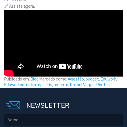
🔗 Assista agora:
Publicado em:
Blog
Marcado como:
#gestão
,
budget
,
Eduwork
,
Eduworkco
,
estratégia
,
Orçamento
,
Rafael Vargas Pontes
NEWSLETTER