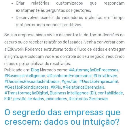
Criar relatórios customizados que respondam
exatamente às perguntas dos gestores.
Desenvolver painéis de indicadores e alertas em tempo
real, permitindo cenários preditivos.
Se sua empresa ainda vive o desconforto de tomar decisões no
escuro ou de receber relatórios defasados, venha conversar com
a Eduwork. Podemos estruturar todo o fluxo de dados e entregar
insights que colocam você no controle do seu negócio, reduzindo
riscos e potencializando resultados.
Publicado em:
Blog
Marcado como:
#AutomaçãoDeProcessos
,
#BusinessIntelligence
,
#DashboardEmpresarial
,
#DataDriven
,
#DecisõesBaseadasEmDados
,
#gestão
,
#GestãoEmpresarial
,
#GestãoPorIndicadores
,
#KPIs
,
#RelatóriosGerenciais
,
#TransformaçãoDigital
,
Business Intelligence (BI)
,
contabilidade
,
ERP
,
gestão de dados
,
indicadores
,
Relatórios Gerenciais
O segredo das empresas que
crescem: dados ou intuição?