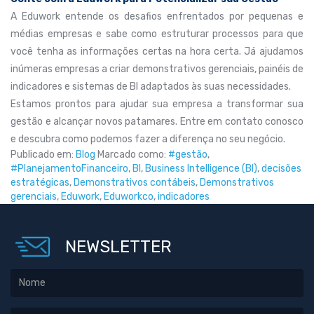
A Eduwork entende os desafios enfrentados por pequenas e
médias empresas e sabe como estruturar processos para que
você tenha as informações certas na hora certa. Já ajudamos
inúmeras empresas a criar demonstrativos gerenciais, painéis de
indicadores e sistemas de BI adaptados às suas necessidades.
Estamos prontos para ajudar sua empresa a transformar sua
gestão e alcançar novos patamares. Entre em contato conosco
e descubra como podemos fazer a diferença no seu negócio.
Publicado em:
Blog
Marcado como:
#gestão
,
#PlanejamentoFinanceiro
,
BI
,
Business Intelligence (BI)
,
decisões
estratégicas
,
Demonstrativos contábeis
,
Demonstrativos
gerenciais
,
Eduwork
,
Eduworkco
,
indicadores
NEWSLETTER