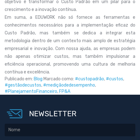
objetivo é transformar o Custo Padrão em um pilar para o
crescimento e a inovação contínua.
Em suma, a EDUWORK não só fornece as ferramentas e
conhecimentos necessários para a implementação eficaz do
Custo Padrão, mas também se dedica a integrar esta
metodologia dentro de um contexto mais amplo de estratégia
empresarial e inovação. Com nossa ajuda, as empresas podem
não apenas otimizar custos, mas também impulsionar a
eficiência operacional, promovendo uma cultura de melhoria
contínua e excelência.
Publicado em:
Blog
Marcado como:
#custopadrão
,
#custos
,
#gestãodecustos
,
#mediçãodedesempenho
,
#PlanejamentoFinanceiro
,
FP&A
NEWSLETTER