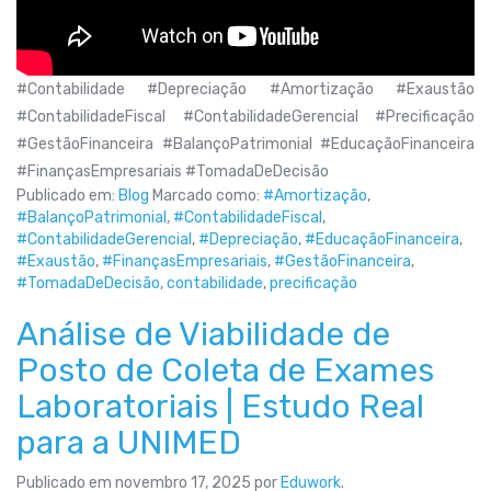
#Contabilidade #Depreciação #Amortização #Exaustão
#ContabilidadeFiscal #ContabilidadeGerencial #Precificação
#GestãoFinanceira #BalançoPatrimonial #EducaçãoFinanceira
#FinançasEmpresariais #TomadaDeDecisão
Publicado em:
Blog
Marcado como:
#Amortização
,
#BalançoPatrimonial
,
#ContabilidadeFiscal
,
#ContabilidadeGerencial
,
#Depreciação
,
#EducaçãoFinanceira
,
#Exaustão
,
#FinançasEmpresariais
,
#GestãoFinanceira
,
#TomadaDeDecisão
,
contabilidade
,
precificação
Análise de Viabilidade de
Posto de Coleta de Exames
Laboratoriais | Estudo Real
para a UNIMED
Publicado em
novembro 17, 2025
por
Eduwork
.