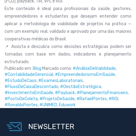
(FCD), payback, TIR, VPL e ROI.
Este conteúdo é ideal para profissionais da saúde, gestores,
empreendedores e estudantes que desejam entender como
aplicar a metodologia de viabilidade de projetos na prática —
com um exemplo real, validado e aprovado por uma das maiores
cooperativas médicas do Brasil.
📌 Assista e descubra como decisões estratégicas podem ser
tomadas com base em dados, indicadores e planejamento
estruturado.
Publicado em:
Blog
Marcado como:
#AnáliseDeViabilidade
,
#ContabilidadeGerencial
,
#EmpreendedorismoEmSaúde
,
#EstudoDeCaso
,
#ExamesLaboratoriais
,
#FluxoDeCaixaDescontado
,
#GestãoEstratégica
,
#InvestimentoEmSaúde
,
#Payback
,
#PlanejamentoFinanceiro
,
#PostoDeColeta
,
#ProjetoDeSaúde
,
#RafaelPontes
,
#ROI
,
#RonaldoPontes
,
#UNIMED
,
Eduwork
NEWSLETTER