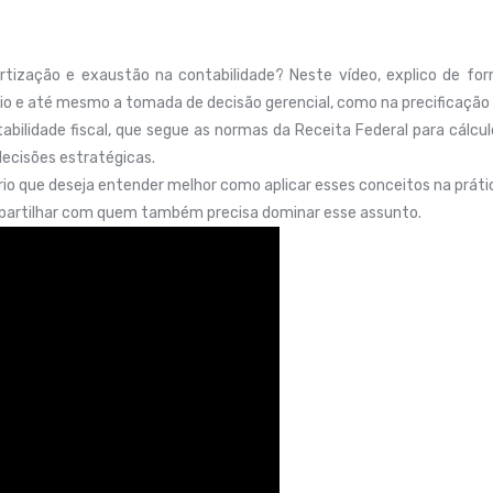
rtização e exaustão na contabilidade? Neste vídeo, explico de f
cio e até mesmo a tomada de decisão gerencial, como na precificação 
bilidade fiscal, que segue as normas da Receita Federal para cálcul
 decisões estratégicas.
io que deseja entender melhor como aplicar esses conceitos na prátic
ompartilhar com quem também precisa dominar esse assunto.