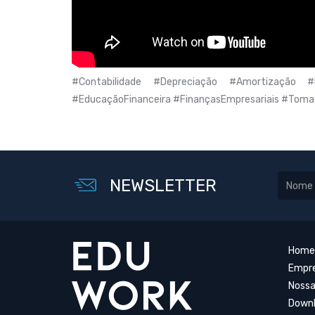
#Contabilidade #Depreciação #Amortização #Ex
#EducaçãoFinanceira #FinançasEmpresariais #Tom
NEWSLETTER
Home
Empr
Nossa
Down