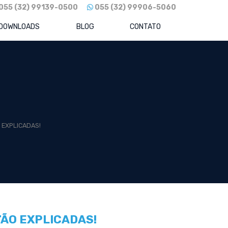
055 (32) 99139-0500
055 (32) 99906-5060
DOWNLOADS
BLOG
CONTATO
 EXPLICADAS!
TÃO EXPLICADAS!