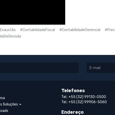
austão #ContabilidadeFiscal #ContabilidadeGerencial #Preci
adaDeDecisão
Telefones
Tel.: +55 (32) 99130-0500
esa
Tel.: +55 (32) 99906-5060
s Soluções
loads
Endereço