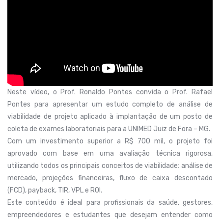
Neste vídeo, o Prof. Ronaldo Pontes convida o Prof. Rafael
Pontes para apresentar um estudo completo de análise de
viabilidade de projeto aplicado à implantação de um posto de
coleta de exames laboratoriais para a UNIMED Juiz de Fora – MG.
Com um investimento superior a R$ 700 mil, o projeto foi
aprovado com base em uma avaliação técnica rigorosa,
utilizando todos os principais conceitos de viabilidade: análise de
mercado, projeções financeiras, fluxo de caixa descontado
(FCD), payback, TIR, VPL e ROI.
Este conteúdo é ideal para profissionais da saúde, gestores,
empreendedores e estudantes que desejam entender como