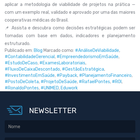
aplicar a metodologia de viabilidade de projetos na prática —
com um exemplo real, validado e aprovado por uma das maiores
cooperativas médicas do Brasil.
📌 Assista e descubra como decisões estratégicas podem ser
tomadas com base em dados, indicadores e planejamento
estruturado.
Publicado em:
Blog
Marcado como:
#AnáliseDeViabilidade
,
#ContabilidadeGerencial
,
#EmpreendedorismoEmSaúde
,
#EstudoDeCaso
,
#ExamesLaboratoriais
,
#FluxoDeCaixaDescontado
,
#GestãoEstratégica
,
#InvestimentoEmSaúde
,
#Payback
,
#PlanejamentoFinanceiro
,
#PostoDeColeta
,
#ProjetoDeSaúde
,
#RafaelPontes
,
#ROI
,
#RonaldoPontes
,
#UNIMED
,
Eduwork
NEWSLETTER