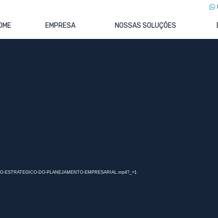
OME
EMPRESA
NOSSAS SOLUÇÕES
TÉGICO DO PLANEJAMENTO
empresarial na visão do Prof. Rafael V. Pontes.
NHAMENTO-ESTRATEGICO-DO-PLANEJAMENTO-EMPRESARIAL.mp4?_=1