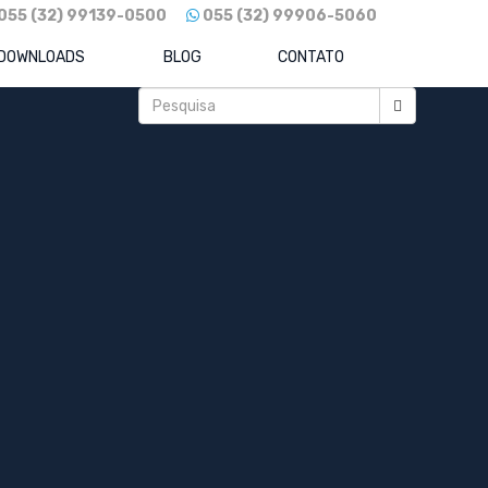
055 (32) 99139-0500
055 (32) 99906-5060
DOWNLOADS
BLOG
CONTATO
Posts recentes
Como Reduzir Custos Sem Travar o
Crescimento: O Guia para Eficiência e
Competitividade
REFORMA TRIBUTÁRIA 2026: Sua
Empresa Está Pronta para o IBS e CBS?
Descubra Agora!
BradSaúde: o novo gigante da saúde
brasileira já é realidade.
Raízen em xeque: como a gigante do
etanol e combustíveis foi levada à maior
recuperação extrajudicial do Brasil