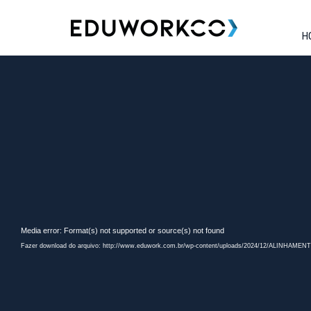
H
Tag:
video
VÍDEO: ALINHAMENTO ESTRA
EMPRESARIAL
Publicado em
dezembro 17, 2024
por
Eduwork
.
Assista ao vídeo sobre o Alinhamento Estratégico do Planejamento 
Tocador
Media error: Format(s) not supported or source(s) not found
de
Fazer download do arquivo: http://www.eduwork.com.br/wp-content/uploads/2024/12/ALI
vídeo