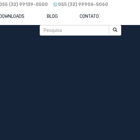
055 (32) 99139-0500
055 (32) 99906-5060
DOWNLOADS
BLOG
CONTATO
Posts recentes
Como Reduzir Custos Sem Travar o
Crescimento: O Guia para Eficiência e
Competitividade
REFORMA TRIBUTÁRIA 2026: Sua
Empresa Está Pronta para o IBS e CBS?
Descubra Agora!
BradSaúde: o novo gigante da saúde
brasileira já é realidade.
Raízen em xeque: como a gigante do
etanol e combustíveis foi levada à maior
recuperação extrajudicial do Brasil