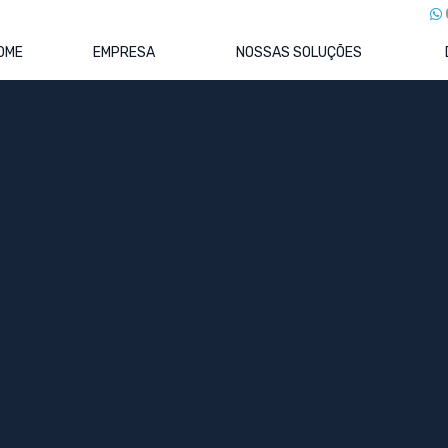
OME
EMPRESA
NOSSAS SOLUÇÕES
ial
os e na Vida