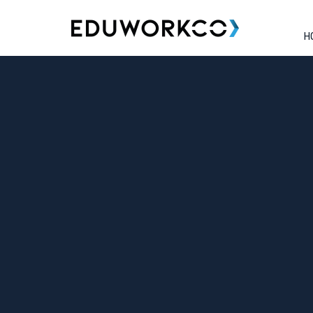
H
Tag:
#EstratégiaEmpresar
Percepção de Valor nos Negóci
Publicado em
dezembro 10, 2024
por
Eduwork
.