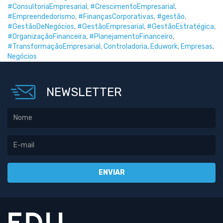
#ConsultoriaEmpresarial
,
#CrescimentoEmpresarial
,
#Empreendedorismo
,
#FinançasCorporativas
,
#gestão
,
#GestãoDeNegócios
,
#GestãoEmpresarial
,
#GestãoEstratégica
,
#OrganizaçãoFinanceira
,
#PlanejamentoFinanceiro
,
#TransformaçãoEmpresarial
,
Controladoria
,
Eduwork
,
Empresas
,
Negócios
NEWSLETTER