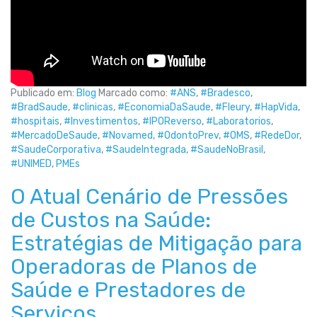
Publicado em:
Blog
Marcado como:
#ANS
,
#Bradesco
,
#BradSaude
,
#clinicas
,
#EconomiaDaSaude
,
#Fleury
,
#HapVida
,
#hospitais
,
#Investimentos
,
#IPOReverso
,
#Laboratorios
,
#MercadoDeSaude
,
#Novamed
,
#OdontoPrev
,
#OMS
,
#RedeDor
,
#SaudeCorporativa
,
#SaudeIntegrada
,
#SaudeNoBrasil
,
#UNIMED
,
PMEs
O Atual Cenário de Pressões
de Custos na Saúde:
Estratégias de Mitigação para
Operadoras de Planos de
Saúde e Prestadores de
Serviços