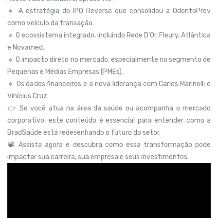
🔹 A estratégia do IPO Reverso que consolidou a OdontoPrev
como veículo da transação.
🔹 O ecossistema integrado, incluindo Rede D’Or, Fleury, Atlântica
e Novamed.
🔹 O impacto direto no mercado, especialmente no segmento de
Pequenas e Médias Empresas (PMEs).
🔹 Os dados financeiros e a nova liderança com Carlos Marinelli e
Vinícius Cruz.
👉 Se você atua na área da saúde ou acompanha o mercado
corporativo, este conteúdo é essencial para entender como a
BradSaúde está redesenhando o futuro do setor.
📽️ Assista agora e descubra como essa transformação pode
impactar sua carreira, sua empresa e seus investimentos.