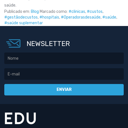
saúde.
Publicado em:
Blog
Marcado como:
#clinicas
,
#custos
,
#gestãodecustos
,
#hospitais
,
#Operadorasdesaúde
,
#saúde
,
#saúde suplementar
NEWSLETTER