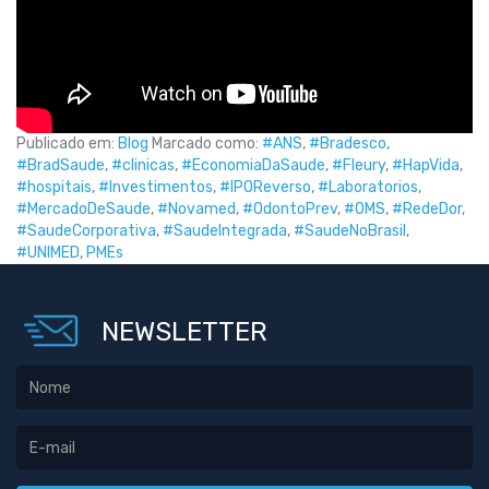
Publicado em:
Blog
Marcado como:
#ANS
,
#Bradesco
,
#BradSaude
,
#clinicas
,
#EconomiaDaSaude
,
#Fleury
,
#HapVida
,
#hospitais
,
#Investimentos
,
#IPOReverso
,
#Laboratorios
,
#MercadoDeSaude
,
#Novamed
,
#OdontoPrev
,
#OMS
,
#RedeDor
,
#SaudeCorporativa
,
#SaudeIntegrada
,
#SaudeNoBrasil
,
#UNIMED
,
PMEs
NEWSLETTER