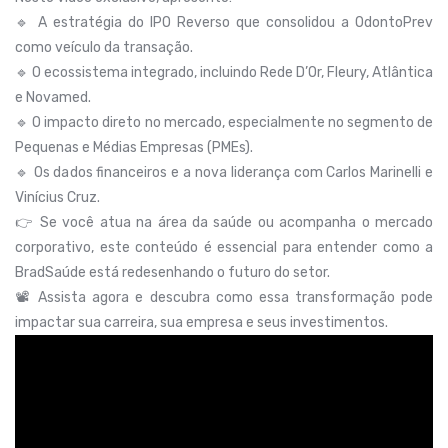
🔹 A estratégia do IPO Reverso que consolidou a OdontoPrev
como veículo da transação.
🔹 O ecossistema integrado, incluindo Rede D’Or, Fleury, Atlântica
e Novamed.
🔹 O impacto direto no mercado, especialmente no segmento de
Pequenas e Médias Empresas (PMEs).
🔹 Os dados financeiros e a nova liderança com Carlos Marinelli e
Vinícius Cruz.
👉 Se você atua na área da saúde ou acompanha o mercado
corporativo, este conteúdo é essencial para entender como a
BradSaúde está redesenhando o futuro do setor.
📽️ Assista agora e descubra como essa transformação pode
impactar sua carreira, sua empresa e seus investimentos.