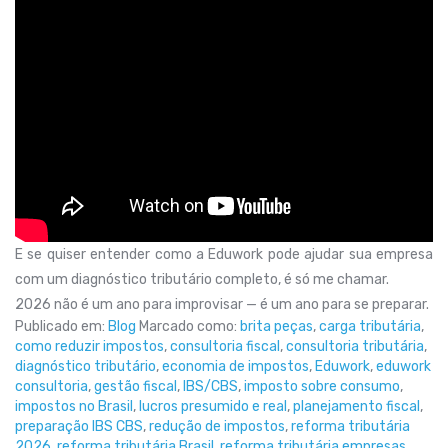
E se quiser entender como a Eduwork pode ajudar sua empresa
com um diagnóstico tributário completo, é só me chamar.
2026 não é um ano para improvisar — é um ano para se preparar.
Publicado em:
Blog
Marcado como:
brita peças
,
carga tributária
,
como reduzir impostos
,
consultoria fiscal
,
consultoria tributária
,
diagnóstico tributário
,
economia de impostos
,
Eduwork
,
eduwork
consultoria
,
gestão fiscal
,
IBS/CBS
,
imposto sobre consumo
,
impostos no Brasil
,
lucros presumido e real
,
planejamento fiscal
,
preparação IBS CBS
,
redução de impostos
,
reforma tributária
2026
,
reforma tributária Brasil
,
reforma tributária empresas
,