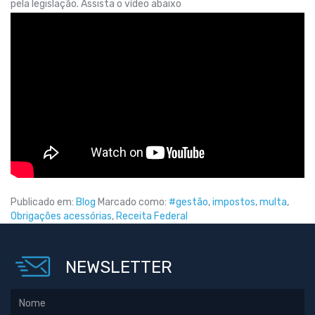
pela legislação. Assista o vídeo abaixo
Publicado em:
Blog
Marcado como:
#gestão
,
impostos
,
multa
,
Obrigações acessórias
,
Receita Federal
NEWSLETTER