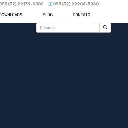
055 (32) 99139-0500
055 (32) 99906-5060
DOWNLOADS
BLOG
CONTATO
Posts recentes
Como Reduzir Custos Sem Travar o
o
Crescimento: O Guia para Eficiência e
Competitividade
REFORMA TRIBUTÁRIA 2026: Sua
Empresa Está Pronta para o IBS e CBS?
Descubra Agora!
BradSaúde: o novo gigante da saúde
brasileira já é realidade.
Raízen em xeque: como a gigante do
etanol e combustíveis foi levada à maior
recuperação extrajudicial do Brasil