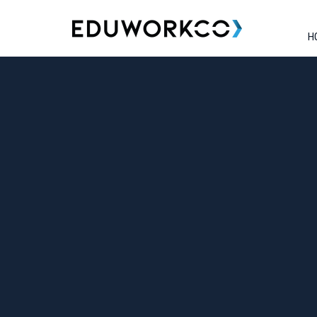
H
Tag:
#FinançasPessoais
Você ainda acredita que quem g
Imposto de Renda em 2026?
Publicado em
março 12, 2026
por
Eduwork
.
Você ainda acredita que quem ganha até R$ 5 mil está ise
Pois é… esse é o tipo de confusão que pode te levar direto para a ma
Preparei um vídeo completo e direto ao ponto sobre o IRPF 2026 (
Você vai entender: ✅ Quem precisa declarar
✅ Como incluir dependentes e aumentar a restituição
✅ O que pode ser deduzido (e o que não pode)