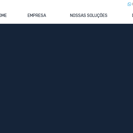
OME
EMPRESA
NOSSAS SOLUÇÕES
anha até R$ 5 mil está isento d
nto do Imposto de Renda em 2026?
lha fina.
ano-base 2025) — sem enrolação, sem juridiquês.