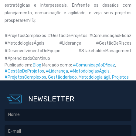
estratégicas e interpessoais. Enfrente os desafios com
planejamento, comunicação e agilidade, e veja seus projetos
prosperarem! 🚀
#ProjetosComplexos #GestãoDeProjetos #ComunicaçãoEficaz
#MetodologiasÁgeis #Liderança #GestãoDeRiscos
#DesenvolvimentoDeEquipe #StakeholderManagement
#AprendizadoContínuo
Publicado em:
Blog
Marcado como:
#ComunicaçãoEficaz
,
#GestãoDeProjetos
,
#Liderança
,
#MetodologiasÁgeis
,
#ProjetosComplexos
,
Gestãoderisco
,
Metodologia ágil
,
Projetos
NEWSLETTER