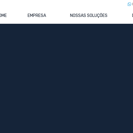
OME
EMPRESA
NOSSAS SOLUÇÕES
ial e Boas Práticas para Cumpri