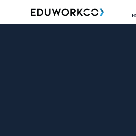
H
Tag:
DRE
DRE Renovada: Checklist Essenc
IFRS 18
Publicado em
setembro 6, 2025
por
Eduwork
.