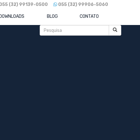
055 (32) 99139-0500
055 (32) 99906-5060
DOWNLOADS
BLOG
CONTATO
Posts recentes
Como Reduzir Custos Sem Travar o
r a
Crescimento: O Guia para Eficiência e
Competitividade
REFORMA TRIBUTÁRIA 2026: Sua
Empresa Está Pronta para o IBS e CBS?
Descubra Agora!
BradSaúde: o novo gigante da saúde
brasileira já é realidade.
Raízen em xeque: como a gigante do
etanol e combustíveis foi levada à maior
recuperação extrajudicial do Brasil