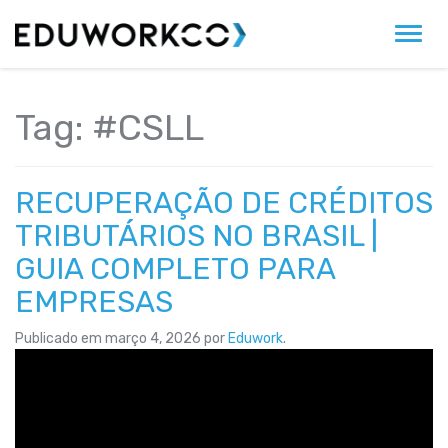
Alter
Tag:
#CSLL
RECUPERAÇÃO DE CRÉDITOS
TRIBUTÁRIOS NO BRASIL |
GUIA COMPLETO PARA
EMPRESAS
Publicado em
março 4, 2026
por
Eduwork
.