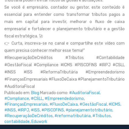
tributária podem evitar riscos de glosas e autuações.
Se você é empresário, contador ou gestor, este conteúdo é
essencial para entender como transformar tributos pagos a
mais em capital para investir, melhorar o fluxo de caixa
empresarial e fortalecer o planejamento tributário e a gestão
fiscal estratégica. 🚀
👉 Curta, inscreva-se no canal e compartilhe este vídeo com
quem precisa conhecer melhor esse tema!”
#RecuperaçãoDeCréditos #Tributos #Contabilidade
#GestãoFiscal #Compliance #ICMS #PISCOFINS #IRPJ #CSLL
#INSS #ISS #ReformaTributária #Empreendedorismo
#FinançasEmpresariais #FluxoDeCaixa #PlanejamentoTributário
#AuditoriaFiscal
Publicado em:
Blog
Marcado como:
#AuditoriaFiscal
,
#Compliance
,
#CSLL
,
#Empreendedorismo
,
#FinançasEmpresariais
,
#FluxoDeCaixa
,
#GestãoFiscal
,
#ICMS
,
#INSS
,
#IRPJ
,
#ISS
,
#PISCOFINS
,
#planejamentotributário
,
#RecuperaçãoDeCréditos
,
#reformatributária
,
#Tributos
,
contabilidade
,
Eduwork