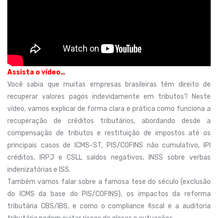
Assista o vídeo…
Você sabia que muitas empresas brasileiras têm direito de
recuperar valores pagos indevidamente em tributos? Neste
vídeo, vamos explicar de forma clara e prática como funciona a
recuperação de créditos tributários, abordando desde a
compensação de tributos e restituição de impostos até os
principais casos de ICMS-ST, PIS/COFINS não cumulativo, IPI
créditos, IRPJ e CSLL saldos negativos, INSS sobre verbas
indenizatórias e ISS.
Também vamos falar sobre a famosa tese do século (exclusão
do ICMS da base do PIS/COFINS), os impactos da reforma
tributária CBS/IBS, e como o compliance fiscal e a auditoria