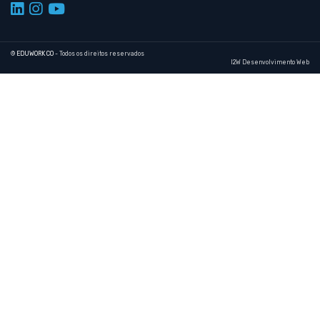
©
EDUWORK CO
- Todos os direitos reservados
I2W Desenvolvimento Web