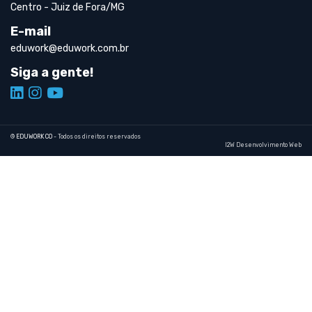
Centro - Juiz de Fora/MG
E-mail
eduwork@eduwork.com.br
Siga a gente!
©
EDUWORK CO
- Todos os direitos reservados
I2W Desenvolvimento Web