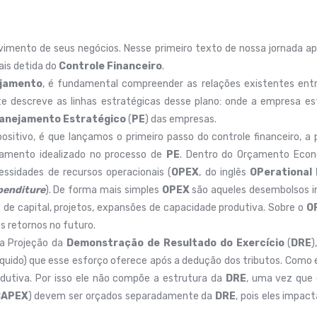
lvimento de seus negócios. Nesse primeiro texto de nossa jornada 
is detida do
Controle Financeiro
.
ejamento
, é fundamental compreender as relações existentes entr
e descreve as linhas estratégicas desse plano: onde a empresa est
lanejamento Estratégico
(
PE
) das empresas.
sitivo, é que lançamos o primeiro passo do controle financeiro, 
onamento idealizado no processo de
PE
. Dentro do Orçamento Econ
essidades de recursos operacionais (
OPEX
, do inglês
OPerational
penditure
). De forma mais simples
OPEX
são aqueles desembolsos i
de capital, projetos, expansões de capacidade produtiva. Sobre o
O
s retornos no futuro.
da Projeção da
Demonstração de Resultado do Exercício
(
DRE
)
íquido) que esse esforço oferece após a dedução dos tributos. Como 
odutiva. Por isso ele não compõe a estrutura da
DRE
, uma vez que 
CAPEX
) devem ser orçados separadamente da
DRE
, pois eles impac