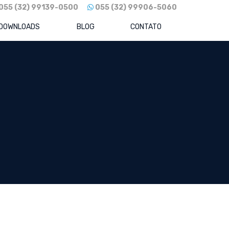
055 (32) 99139-0500
055 (32) 99906-5060
DOWNLOADS
BLOG
CONTATO