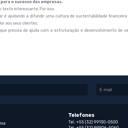
o para o sucesso das empresas.
 texto interessante. Por isso:
r é ajudando a difundir uma cultura de sustentabilidade financei
or aos seus clientes;
ue precisa de ajuda com a estruturação e desenvolvimento de s
Telefones
Tel.: +55 (32) 99130-0500
esa
Tel.: +55 (32) 99906-5060