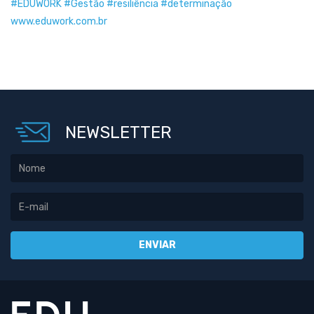
#
EDUWORK
#
Gestão
#resiliência
#
determinação
www.eduwork.com.br
NEWSLETTER